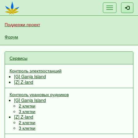
Меню
Поддержи проект
Форум
Сервисы
Контроль электростанций
[G] Ganja Island
[Z] Z-land
Контроль урановых рудников
[G] Ganja Island
2 клетки
3 клетки
[Z] Z-land
2 клетки
3 клетки