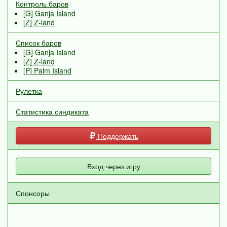
Контроль баров
[G] Ganja Island
[Z] Z-land
Список баров
[G] Ganja Island
[Z] Z-land
[P] Palm Island
Рулетка
Статистика синдиката
Поддержать
Вход через игру
Спонсоры