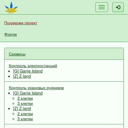
Меню
Поддержи проект
Форум
Сервисы
Контроль электростанций
[G] Ganja Island
[Z] Z-land
Контроль урановых рудников
[G] Ganja Island
2 клетки
3 клетки
[Z] Z-land
2 клетки
3 клетки