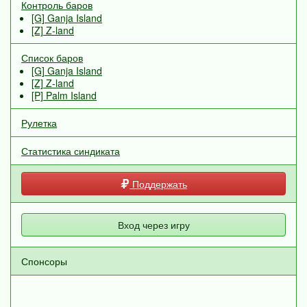
Контроль баров
[G] Ganja Island
[Z] Z-land
Список баров
[G] Ganja Island
[Z] Z-land
[P] Palm Island
Рулетка
Статистика синдиката
Поддержать
Вход через игру
Спонсоры