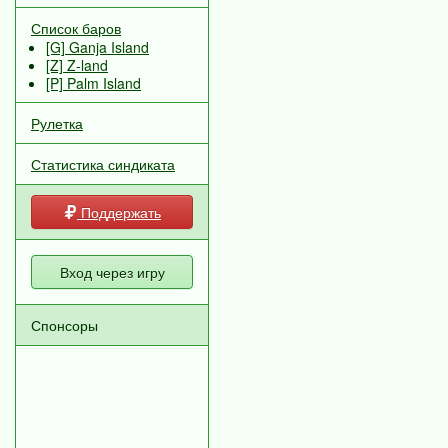
Список баров
[G] Ganja Island
[Z] Z-land
[P] Palm Island
Рулетка
Статистика синдиката
Поддержать
Вход через игру
Спонсоры