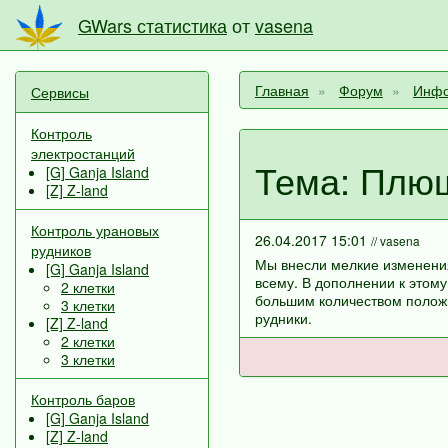
GWars статистика
от
vasena
Главная
Форум
Инфо
Сервисы
Контроль
электростанций
Тема: Плю
[G] Ganja Island
[Z] Z-land
Контроль урановых
26.04.2017 15:01
// vasena
рудников
Мы внесли мелкие изменения
[G] Ganja Island
всему. В дополнении к этом
2 клетки
большим количеством положи
3 клетки
рудники.
[Z] Z-land
2 клетки
3 клетки
Контроль баров
[G] Ganja Island
[Z] Z-land